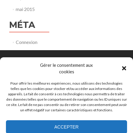
mai 2015
MÉTA
Connexion
Gérer le consentement aux
cookies
Comité Départemental de Natation de la Gironde
153 rue David Johnston 33000 Bordeaux
Pour offrir les meilleures expériences, nous utilisons des technologies
telles que les cookies pour stocker et/ou accéder aux informations des
appareils. Le fait de consentir à ces technologies nous permettra de traiter
eaulibre@ffnatation33.org
des données telles que le comportement de navigation ou les ID uniques sur
ce site. Le fait de ne pas consentir ou de retirer son consentement peut avoir
un effet négatif sur certaines caractéristiques et fonctions.
05 56 44 00 80
ACCEPTER