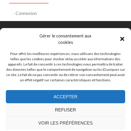
Connexion
Gérer le consentement aux
cookies
Comité Départemental de Natation de la Gironde
153 rue David Johnston 33000 Bordeaux
Pour offrir les meilleures expériences, nous utilisons des technologies
telles que les cookies pour stocker et/ou accéder aux informations des
appareils. Le fait de consentir à ces technologies nous permettra de traiter
eaulibre@ffnatation33.org
des données telles que le comportement de navigation ou les ID uniques sur
ce site. Le fait de ne pas consentir ou de retirer son consentement peut avoir
un effet négatif sur certaines caractéristiques et fonctions.
05 56 44 00 80
ACCEPTER
REFUSER
Lien
Lien
Facebook
Instagram
VOIR LES PRÉFÉRENCES
Copyright Comité Départemental de Natation de la