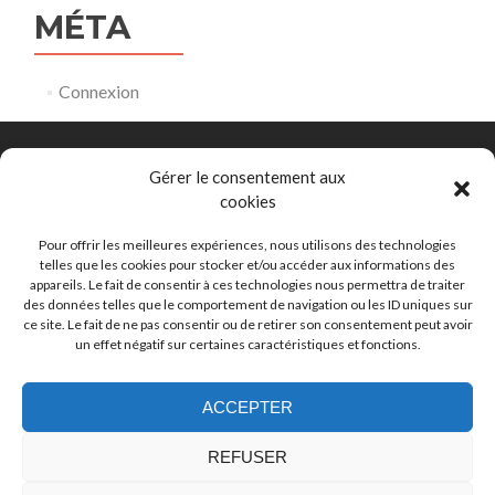
MÉTA
Connexion
Gérer le consentement aux
cookies
Comité Départemental de Natation de la Gironde
153 rue David Johnston 33000 Bordeaux
Pour offrir les meilleures expériences, nous utilisons des technologies
telles que les cookies pour stocker et/ou accéder aux informations des
appareils. Le fait de consentir à ces technologies nous permettra de traiter
eaulibre@ffnatation33.org
des données telles que le comportement de navigation ou les ID uniques sur
ce site. Le fait de ne pas consentir ou de retirer son consentement peut avoir
un effet négatif sur certaines caractéristiques et fonctions.
05 56 44 00 80
ACCEPTER
REFUSER
Lien
Lien
Facebook
Instagram