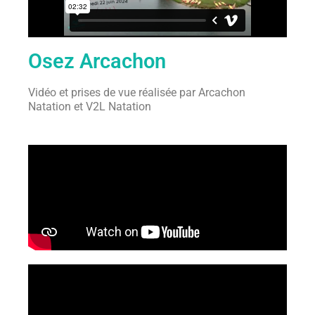
Osez Arcachon
Vidéo et prises de vue réalisée par Arcachon
Natation et V2L Natation