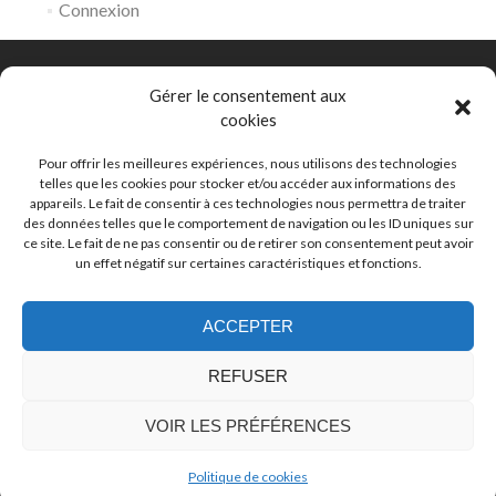
Connexion
Gérer le consentement aux
cookies
Comité Départemental de Natation de la Gironde
153 rue David Johnston 33000 Bordeaux
Pour offrir les meilleures expériences, nous utilisons des technologies
telles que les cookies pour stocker et/ou accéder aux informations des
appareils. Le fait de consentir à ces technologies nous permettra de traiter
eaulibre@ffnatation33.org
des données telles que le comportement de navigation ou les ID uniques sur
ce site. Le fait de ne pas consentir ou de retirer son consentement peut avoir
un effet négatif sur certaines caractéristiques et fonctions.
05 56 44 00 80
ACCEPTER
REFUSER
Lien
Lien
Facebook
Instagram
VOIR LES PRÉFÉRENCES
Copyright Comité Départemental de Natation de la
Gironde
Politique de cookies